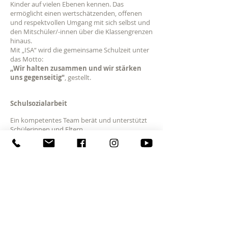
Kinder auf vielen Ebenen kennen. Das
ermöglicht einen wertschätzenden, offenen
und respektvollen Umgang mit sich selbst und
den Mitschüler/-innen über die Klassengrenzen
hinaus.
Mit „ISA“ wird die gemeinsame Schulzeit unter
das Motto:
„Wir halten zusammen und wir stärken
uns gegenseitig"
, gestellt.
Schulsozialarbeit
Ein kompetentes Team berät und unterstützt
Schülerinnen und Eltern.
Ziele:
Begleitung der Kinder und Jugendlichen im
Prozess des Erwachsenwerdens
Förderung der Kom
petenzen zur Lösung von
persönlichen und/oder sozialen Problemen
Unterricht im Grünen
Klostergarten - Stadtpark - Schlossgarten