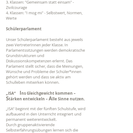
3. Klassen: "Gemeinsam statt einsam" -
Zivilcourage
4. Klassen: "I mog mi" - Selbstwert, Normen,
Werte
​Schülerparlament
Unser Schülerparlament besteht aus jeweils
zwei VertreterInnen jeder Klasse. In
Parlamentssitzungen werden demokratische
Grundstrukturen und
Diskussionskompetenzen erlernt. Das
Parlament stellt sicher, dass die Meinungen,
Wünsche und Probleme der Schüler*innen
gehört werden und dass sie aktiv am
Schulleben mitwirken können.
I
„ISA“
ns Gleichgewicht kommen –
S
A
tärken entwickeln –
lle Sinne nutzen.
„ISA“ beginnt mit der fünften Schulstufe, wird
aufbauend in den Unterricht integriert und
permanent weiterentwickelt.
Durch gruppenaktivierende
Selbsterfahrungsübungen lernen sich die