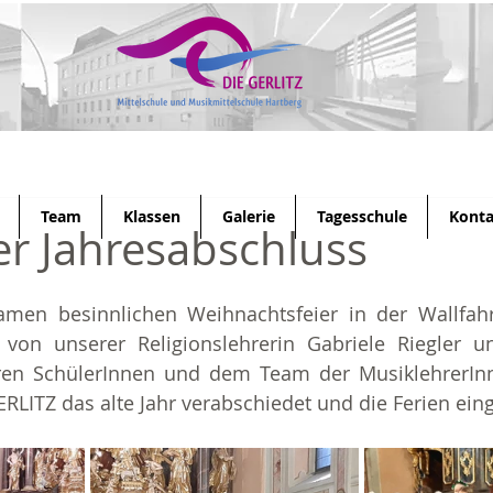
Team
Klassen
Galerie
Tagesschule
Konta
her Jahresabschluss
men besinnlichen Weihnachtsfeier in der Wallfahrt
t von unserer Religionslehrerin Gabriele Riegler u
eren SchülerInnen und dem Team der MusiklehrerInn
ITZ das alte Jahr verabschiedet und die Ferien eing