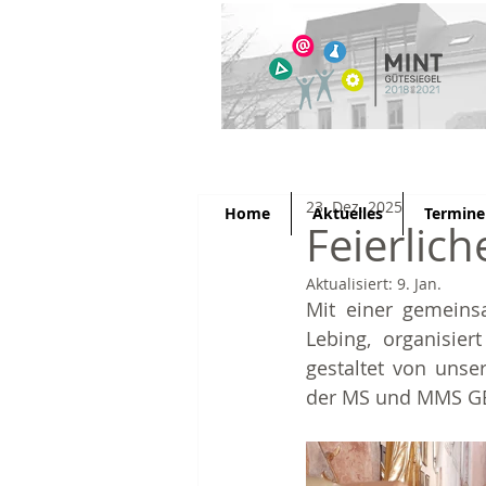
23. Dez. 2025
Home
Aktuelles
Termine
Feierlic
Aktualisiert:
9. Jan.
Mit einer gemeinsa
Lebing, organisier
gestaltet von uns
der MS und MMS GERL