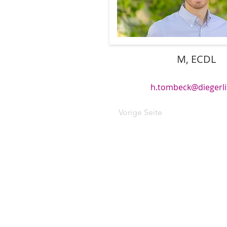
M, ECDL
h.tombeck@diegerlit
Vorige Seite